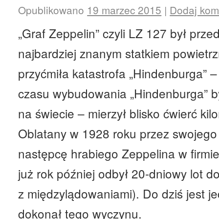
Opublikowano
19 marzec 2015
|
Dodaj kom
„Graf Zeppelin” czyli LZ 127 był prze
najbardziej znanym statkiem powietr
przyćmiła katastrofa „Hindenburga” – 
czasu wybudowania „Hindenburga” był
na świecie – mierzył blisko ćwierć kil
Oblatany w 1928 roku przez swojego
następcę hrabiego Zeppelina w firmie
już rok później odbył 20-dniowy lot d
z międzylądowaniami). Do dziś jest 
dokonał tego wyczynu.